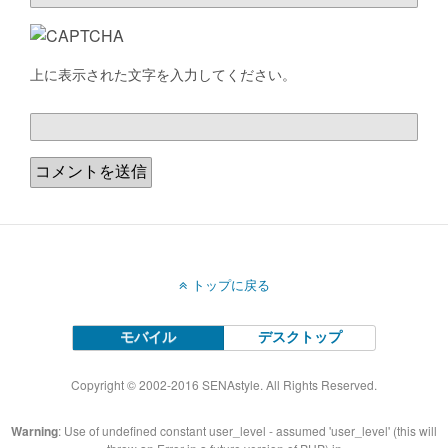
上に表示された文字を入力してください。
トップに戻る
モバイル
デスクトップ
Copyright © 2002-2016 SENAstyle. All Rights Reserved.
Warning
: Use of undefined constant user_level - assumed 'user_level' (this will