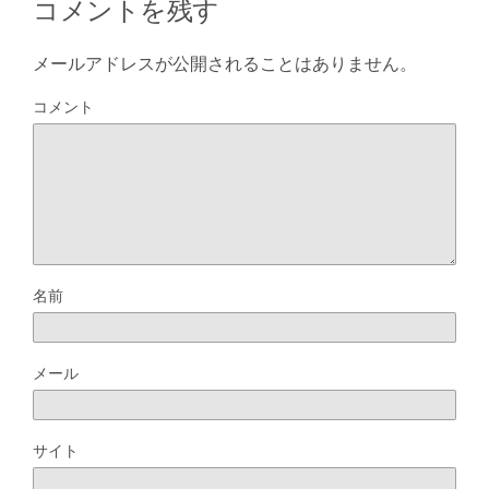
コメントを残す
メールアドレスが公開されることはありません。
コメント
名前
メール
サイト