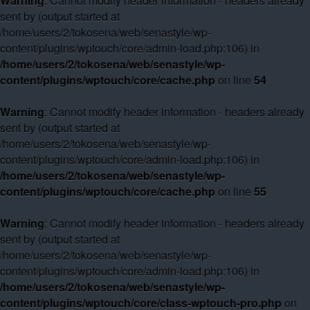
Warning
: Cannot modify header information - headers already
sent by (output started at
/home/users/2/tokosena/web/senastyle/wp-
content/plugins/wptouch/core/admin-load.php:106) in
/home/users/2/tokosena/web/senastyle/wp-
content/plugins/wptouch/core/cache.php
on line
54
Warning
: Cannot modify header information - headers already
sent by (output started at
/home/users/2/tokosena/web/senastyle/wp-
content/plugins/wptouch/core/admin-load.php:106) in
/home/users/2/tokosena/web/senastyle/wp-
content/plugins/wptouch/core/cache.php
on line
55
Warning
: Cannot modify header information - headers already
sent by (output started at
/home/users/2/tokosena/web/senastyle/wp-
content/plugins/wptouch/core/admin-load.php:106) in
/home/users/2/tokosena/web/senastyle/wp-
content/plugins/wptouch/core/class-wptouch-pro.php
on